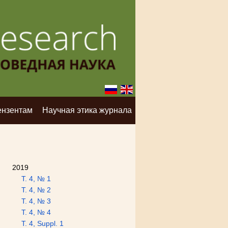
ензентам
Научная этика журнала
2019
Т. 4, № 1
Т. 4, № 2
Т. 4, № 3
Т. 4, № 4
Т. 4, Suppl. 1