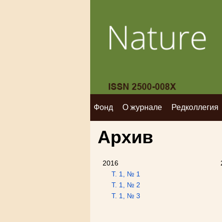
Фонд
О журнале
Редколлегия
Архив
2016
Т. 1, № 1
Т. 1, № 2
Т. 1, № 3