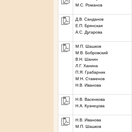
М.С. Романов
Д.В. Санданов
Е.П. Брянская
А.С. Дугарова
М.П. Шашков
М.В. Бобровский
В.Н. Шанин
Л.Г. Ханина
П.Я. Грабарник
М.Н. Стаменов
Н.В. Иванова
Н.В. Васенкова
Н.А. Кузнецова
Н.В. Иванова
М.П. Шашков