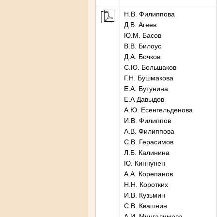
Н.В. Филиппова
Д.В. Агеев
Ю.М. Басов
В.В. Билоус
Д.А. Бочков
С.Ю. Большаков
Г.Н. Бушмакова
Е.А. Бутунина
Е.А Давыдов
А.Ю. Есенгельденова
И.В. Филиппов
А.В. Филиппова
С.В. Герасимов
Л.Б. Калинина
Ю. Киннунен
А.А. Корепанов
Н.Н. Коротких
И.В. Кузьмин
С.В. Квашнин
А.И. Мингалимова