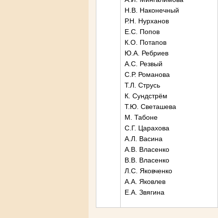
Н.В. Наконечный
Р.Н. Нурханов
Е.С. Попов
К.О. Потапов
Ю.А. Ребриев
А.С. Резвый
С.Р. Романова
Т.Л. Струсь
К. Сундстрём
Т.Ю. Светашева
М. Табоне
С.Г. Царахова
А.Л. Васина
А.В. Власенко
В.В. Власенко
Л.С. Яковченко
А.А. Яковлев
Е.А. Звягина