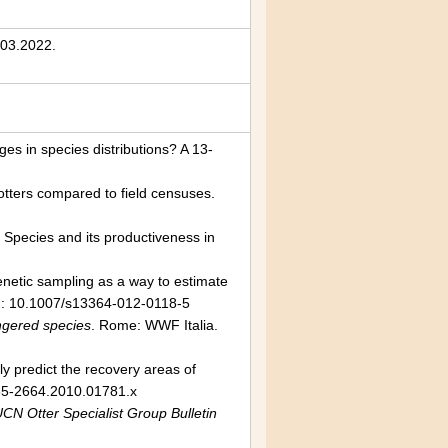
03.2022.
es in species distributions? A 13-
 otters compared to field censuses.
. Species and its productiveness in
netic sampling as a way to estimate
: 10.1007/s13364-012-0118-5
angered species
. Rome: WWF Italia.
bly predict the recovery areas of
365-2664.2010.01781.x
UCN Otter Specialist Group Bulletin