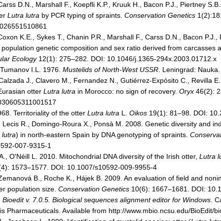
 Carss D.N., Marshall F., Koepfli K.P., Kruuk H., Bacon P.J., Piertney S.B.
ter
Lutra lutra
by PCR typing of spraints.
Conservation Genetics
1(2):18
1026551510861
 Coxon K.E., Sykes T., Chanin P.R., Marshall F., Carss D.N., Bacon P.J.,
 population genetic composition and sex ratio derived from carcasses 
lar Ecology
12(1): 275–282. DOI: 10.1046/j.1365-294x.2003.01712.x
, Tumanov I.L. 1976.
Mustelids of North-West USSR
. Leningrad: Nauka.
Calzada J., Clavero M., Fernandez N., Gutiérrez-Expósito C., Revilla 
Eurasian otter
Lutra lutra
in Morocco: no sign of recovery.
Oryx
46(2): 
030605311001517
68. Territoriality of the otter
Lutra lutra
L.
Oikos
19(1): 81–98. DOI: 10
 Lecis R., Domingo-Roura X., Ponsà M. 2008. Genetic diversity and indiv
 lutra
) in north-eastern Spain by DNA genotyping of spraints.
Conservat
0592-007-9315-1
., O'Néill L. 2010. Mitochondrial DNA diversity of the Irish otter,
Lutra l
4): 1573–1577. DOI: 10.1007/s10592-009-9955-4
Zemanová B., Roche K., Hájek B. 2009. An evaluation of field and noni
er population size.
Conservation Genetics
10(6): 1667–1681. DOI: 10.
.
Bioedit v. 7.0.5. Biological sequences alignment editor for Windows
. C
Isis Pharmaceuticals. Available from http://www.mbio.ncsu.edu/BioEdit/bi