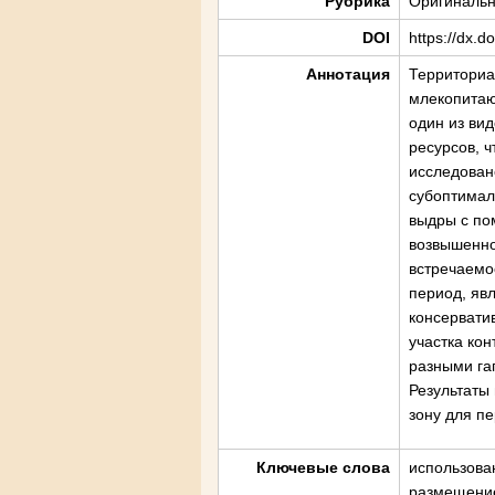
Рубрика
Оригинальн
DOI
https://dx.d
Аннотация
Территориа
млекопитаю
один из ви
ресурсов, 
исследован
субоптимал
выдры с по
возвышенно
встречаемо
период, яв
консервати
участка ко
разными га
Результаты
зону для п
Ключевые слова
использова
размещени