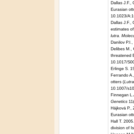
Dallas J.F.,
Eurasian ot
10.1023/A:
Dallas J.F.,
estimates of
lutra
.
Molecu
Danilov P.I.
Delibes M., 
threatened 
10.1017/S0
Erlinge S. 19
Ferrando A.,
otters (
Lutra
10.1007/s1
Finnegan L.A
Genetics
11(
Hájková P., 
Eurasian ott
Hall T. 2005
division of 