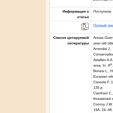
Информация о
Поступила: 
статье
Полный тек
Список цитируемой
Areias-Guerr
литературы
year-old ott
Arrendal J.,
Conservatio
Astafiev A.A
th
area. In:
4
Bonesi L., 
Eurasian ott
Cassola F. 
135 p.
Cianfrani C.
threatened 
Conroy J.W.H
19A: 24–48.