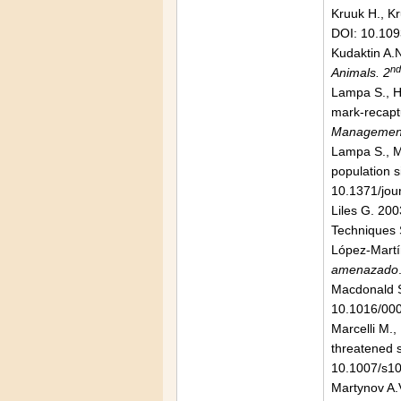
Kruuk H., K
DOI: 10.10
Kudaktin A.
nd
Animals. 2
Lampa S., H
mark-recaptu
Managemen
Lampa S., M
population s
10.1371/jou
Liles G. 20
Techniques S
López-Martí
amenazado
Macdonald S
10.1016/00
Marcelli M.
threatened s
10.1007/s1
Martynov A.