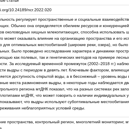
ые статьи
oi.org/10.24189/ncr.2022.020
льность регулирует пространственные и социальные взаимодейств
щих. Обычно она определяется обилием ресурсов и конкуренцией
дов околоводных хищных млекопитающих, способна использовать ш
что может оказывать влияние на организацию пространства и его и
о для оптимальных местообитаний (широкие реки, озера), но было 
ьных. Было проведено исследование характера и динамики прост
мощью как полевых, так и генетических методов на примере лесны
сти. За исследуемый временной промежуток (2002–2018 гг.) набл
сти выдры с периодом в девять лет. Ключевым фактором, влияющ
ляется доступность открытой воды, а в бесснежный – уровень воды
вные места размножения выдры, в некоторые годы наблюдается дв
нтрольного региона мтДНК показал, что на разных системах рек зап
плотипами мтДНК, что может говорить о наличии индивидуальных уч
 показывают, что выдры используют субоптимальные местообитан
ереживания неблагоприятных условий среды.
ние пространства, контрольный регион, многолетний мониторинг, 
е