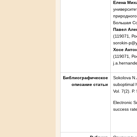
Елена Мих
университет
природного 
Большая Сов
Павел Але
(119071, Ро
sorokin-p@
Хосе Анто
(119071, Ро
j.a.hernand
Библиографическое
Sokolova N.A
описание статьи
suboptimal 
Vol. 7(2). P
Electronic 
success rat