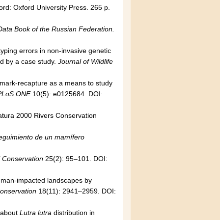
ord: Oxford University Press. 265 p.
ata Book of the Russian Federation.
ping errors in non-invasive genetic
ed by a case study.
Journal of Wildlife
 mark-recapture as a means to study
PLoS ONE
10(5): e0125684. DOI:
atura 2000 Rivers Conservation
seguimiento de un mamífero
l Conservation
25(2): 95–101. DOI:
 human-impacted landscapes by
Conservation
18(11): 2941–2959. DOI:
n about
Lutra lutra
distribution in