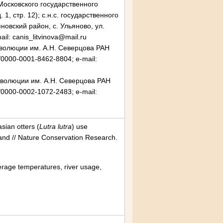
 Московского государственного
1, стр. 12); с.н.с. государственного
овский район, с. Ульяново, ул.
il: canis_litvinova@mail.ru
и эволюции им. А.Н. Северцова РАН
g/0000-0001-8462-8804; e-mail:
и эволюции им. А.Н. Северцова РАН
g/0000-0002-1072-2483; e-mail:
sian otters (
Lutra lutra
) use
land
// Nature Conservation Research.
erage temperatures, river usage,