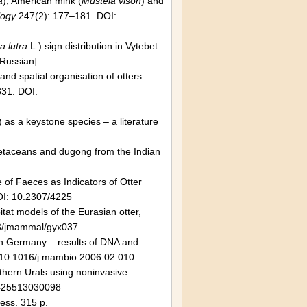
a
), American mink (
Mustela vison
) and
logy
247(2): 177–181. DOI:
a lutra
L.) sign distribution in Vytebet
 Russian]
nd spatial organisation of otters
31. DOI:
) as a keystone species – a literature
etaceans and dugong from the Indian
 of Faeces as Indicators of Otter
I: 10.2307/4225
itat models of the Eurasian otter,
93/jmammal/gyx037
in Germany – results of DNA and
 10.1016/j.mambio.2006.02.010
uthern Urals using noninvasive
5425513030098
ress. 315 p.