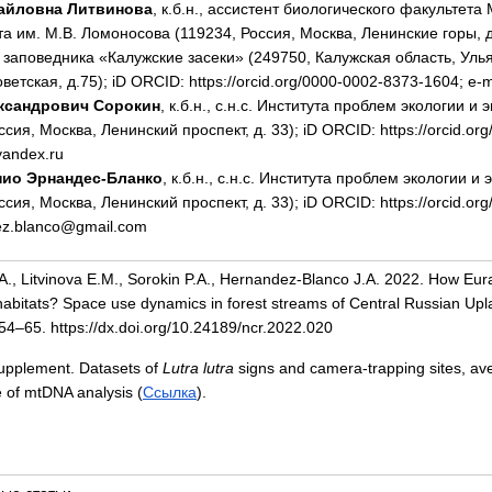
айловна Литвинова
, к.б.н., ассистент биологического факультета
а им. М.В. Ломоносова (119234, Россия, Москва, Ленинские горы, д. 
заповедника «Калужские засеки» (249750, Калужская область, Ульян
етская, д.75); iD ORCID: https://orcid.org/0000-0002-8373-1604; e-ma
ксандрович Сорокин
, к.б.н., с.н.с. Института проблем экологии 
ссия, Москва, Ленинский проспект, д. 33); iD ORCID: https://orcid.or
yandex.ru
нио Эрнандес-Бланко
, к.б.н., с.н.с. Института проблем экологии 
ссия, Москва, Ленинский проспект, д. 33); iD ORCID: https://orcid.or
ez.blanco@gmail.com
., Litvinova E.M., Sorokin P.A., Hernandez-Blanco J.A. 2022. How Eura
habitats? Space use dynamics in forest streams of Central Russian Up
. 54–65. https://dx.doi.org/10.24189/ncr.2022.020
Supplement. Datasets of
Lutra lutra
signs and camera-trapping sites, av
e of mtDNA analysis
(
Ссылка
).