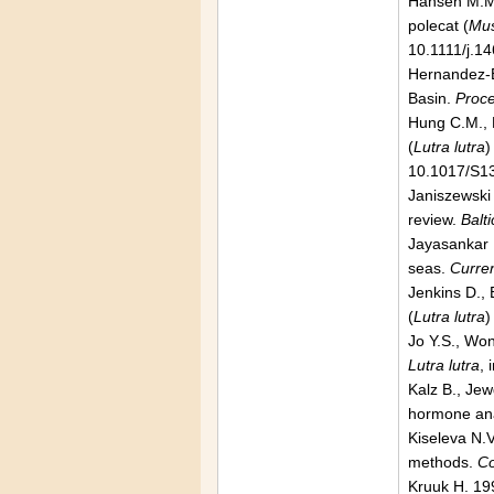
Hansen M.M.,
polecat (
Mus
10.1111/j.1
Hernandez-Bl
Basin.
Proce
Hung C.M., L
(
Lutra lutra
)
10.1017/S1
Janiszewski 
review.
Balt
Jayasankar 
seas.
Curre
Jenkins D., 
(
Lutra lutra
)
Jo Y.S., Won
Lutra lutra
, 
Kalz B., Jew
hormone ana
Kiseleva N.V
methods.
Co
Kruuk H. 19