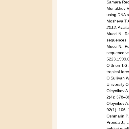
Samara Reg
Monakhov V.G
using DNA a
Mosheva T.A
2013
. Avai
Mucci N., Ra
sequences.
Mucci N., Pe
sequence var
5223.1999.
O'Brien T.G.
tropical for
O'Sullivan 
University C
Oleynikov A.
2(4): 378–38
Oleynikov A.
92(1): 106–
Oshmarin P.
Prenda J., L
habitat quali