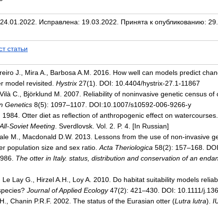
24.01.2022. Исправлена: 19.03.2022. Принята к опубликованию: 29.
ст статьи
eiro J., Mira A., Barbosa A.M. 2016. How well can models predict chang
er model revisited.
Hystrix
27(1). DOI: 10.4404/hystrix-27.1-11867
 Vilà C., Björklund M. 2007. Reliability of noninvasive genetic census of
n Genetics
8(5): 1097–1107. DOI:10.1007/s10592-006-9266-y
. 1984. Otter diet as reflection of anthropogenic effect on watercourses
All-Soviet Meeting
. Sverdlovsk. Vol. 2. P. 4. [In Russian]
Hale M., Macdonald D.W. 2013. Lessons from the use of non-invasive ge
er population size and sex ratio.
Acta Theriologica
58(2): 157–168. DOI
1986.
The otter in Italy. status, distribution and conservation of an end
, Le Lay G., Hirzel A.H., Loy A. 2010. Do habitat suitability models relia
species?
Journal of Applied Ecology
47(2): 421–430. DOI: 10.1111/j.1
., Chanin P.R.F. 2002. The status of the Eurasian otter (
Lutra lutra
).
I