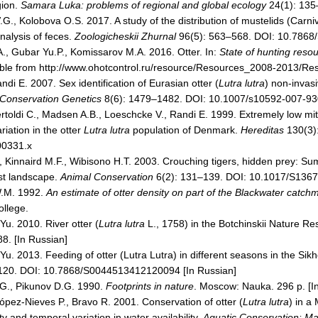
ion.
Samara Luka: problems of regional and global ecology
24(1): 135–
., Kolobova O.S. 2017. A study of the distribution of mustelids (Carniv
nalysis of feces.
Zoologicheskii Zhurnal
96(5): 563–568. DOI: 10.7868
., Gubar Yu.P., Komissarov M.A. 2016. Otter. In:
State of hunting reso
lable from http://www.ohotcontrol.ru/resource/Resources_2008-2013/R
ndi E. 2007. Sex identification of Eurasian otter (
Lutra lutra
) non-inva
Conservation Genetics
8(6): 1479–1482. DOI: 10.1007/s10592-007-93
rtoldi C., Madsen A.B., Loeschcke V., Randi E. 1999. Extremely low mi
iation in the otter
Lutra lutra
population of Denmark.
Hereditas
130(3)
00331.x
, Kinnaird M.F., Wibisono H.T. 2003. Crouching tigers, hidden prey: Sum
est landscape.
Animal Conservation
6(2): 131–139. DOI: 10.1017/S13
W.M. 1992.
An estimate of otter density on part of the Blackwater catc
ollege.
Yu. 2010. River оtter (
Lutra lutra
L., 1758) in the Botchinskii Nature R
8. [In Russian]
Yu. 2013. Feeding of otter (Lutra Lutra) in different seasons in the Sik
120. DOI: 10.7868/S0044513412120094 [In Russian]
G., Pikunov D.G. 1990.
Footprints in nature
. Moscow: Nauka. 296 p. [I
ópez-Nieves P., Bravo R. 2001. Conservation of otter (
Lutra lutra
) in a
ty and temporal variation in water availability.
Aquatic Conservation: M