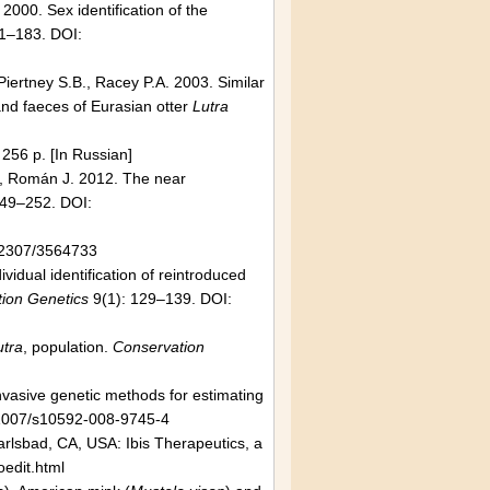
 2000. Sex identification of the
1–183. DOI:
 Piertney S.B., Racey P.A. 2003. Similar
and faeces of Eurasian otter
Lutra
 256 p. [In Russian]
E., Román J. 2012. The near
249–252. DOI:
.2307/3564733
idual identification of reintroduced
ion Genetics
9(1): 129–139. DOI:
utra
, population.
Conservation
nvasive genetic methods for estimating
1007/s10592-008-9745-4
arlsbad, CA, USA: Ibis Therapeutics, a
oedit.html