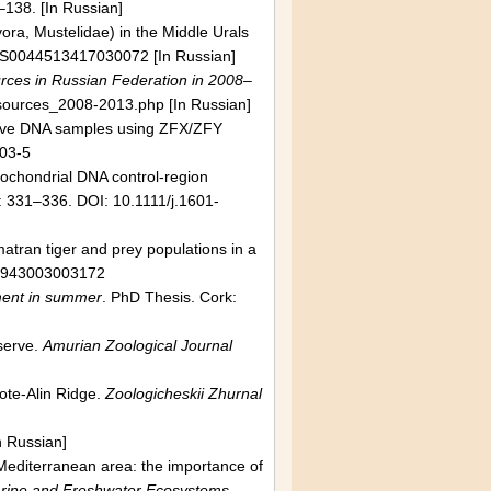
138. [In Russian]
ora, Mustelidae) in the Middle Urals
/S0044513417030072 [In Russian]
urces in Russian Federation in 2008–
esources_2008-2013.php [In Russian]
sive DNA samples using ZFX/ZFY
03-5
tochondrial DNA control-region
: 331–336. DOI: 10.1111/j.1601-
atran tiger and prey populations in a
67943003003172
hment in summer
. PhD Thesis. Cork:
eserve.
Amurian Zoological Journal
hote-Alin Ridge.
Zoologicheskii Zhurnal
n Russian]
 Mediterranean area: the importance of
arine and Freshwater Ecosystems