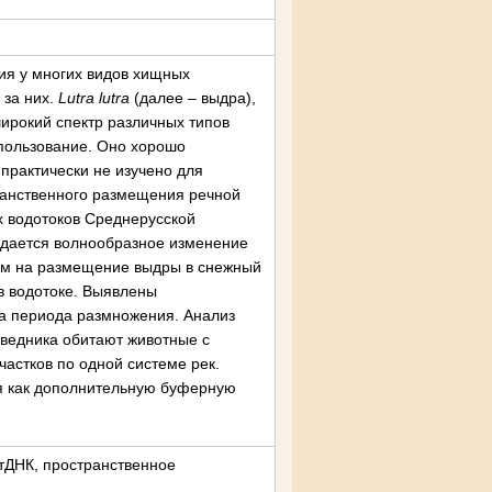
ия у многих видов хищных
 за них.
Lutra lutra
(далее – выдра),
ирокий спектр различных типов
спользование. Оно хорошо
практически не изучено для
ранственного размещения речной
х водотоков Среднерусской
юдается волнообразное изменение
им на размещение выдры в снежный
 в водотоке. Выявлены
а периода размножения. Анализ
оведника обитают животные с
астков по одной системе рек.
ия как дополнительную буферную
мтДНК, пространственное