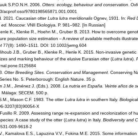
ruuk S.P.O.N.H. 2006.
Otters: ecology, behaviour and conservation
. Oxf
93/acprof:oso/9780198565871.001.0001
N. 2021. Caucasian otter
Lutra lutra meridionalis
Ognev, 1931. In:
Red D
ed
. Moscow: VNII Ekologiya. P. 981–982. [In Russian]
enle K., Klenke R., Hoehn M., Gruber B. 2013. How to overcome genoty
re population size estimation – A review of available methods illustrat
t
77(8): 1490–1511. DOI: 10.1002/jwmg.604
ihoub J.B., Gruber B., Klenke R., Henle K. 2015. Non-invasive genetic
izes and marking behaviour of the elusive Eurasian otter (
Lutra lutra
).
rnal.pone.0125684
03.
Otter Breeding Sites. Conservation and Management
. Conserving N
eries No. 5. Peterborough: English Nature. 35 p.
n J.M., Jiménez J. (Eds.). 2008.
La nutria en España. Veinte años de 
. Málaga: SECEM. 500 p.
.M., Mason C.F. 1983. The otter
Lutra lutra
in southern Italy.
Biologica
06-3207(83)90054-X
, Fusillo R. 2009. Assessing range re-expansion and recolonization of
pecies: A case study of the otter (
Lutra lutra
) in Italy.
Biodiversity and 
0531-009-9618-2
V., Kamalova E.S., Lapuzina V.V., Fokina M.E. 2015. Some informatio