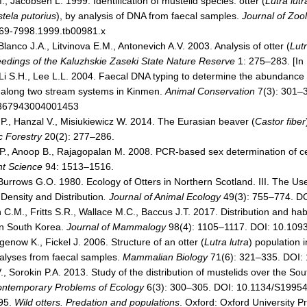
 Jacobsen L. 1999. Identification of mustelid species: otter (
Lutra lutr
tela putorius
), by analysis of DNA from faecal samples.
Journal of Zoo
469-7998.1999.tb00981.x
anco J.A., Litvinova E.M., Antonevich A.V. 2003. Analysis of otter (
Lutr
edings of the Kaluzhskie Zaseki State Nature Reserve
1: 275–283. [In
i S.H., Lee L.L. 2004. Faecal DNA typing to determine the abundance a
 along two stream systems in Kinmen.
Animal Conservation
7(3): 301–3
367943004001453
P., Hanzal V., Misiukiewicz W. 2014. The Eurasian beaver (
Castor fiber
ic Forestry
20(2): 277–286.
P., Anoop B., Rajagopalan M. 2008. PCR-based sex determination of c
nt Science
94: 1513–1516.
Burrows G.O. 1980. Ecology of Otters in Northern Scotland. III. The Use
 Density and Distribution
. Journal of Animal Ecology
49(3): 755–774. DO
 C.M., Fritts S.R., Wallace M.C., Baccus J.T. 2017. Distribution and hab
in South Korea.
Journal of Mammalogy
98(4): 1105–1117. DOI: 10.10
genow K., Fickel J. 2006. Structure of an otter (
Lutra lutra
) population 
lyses from faecal samples.
Mammalian Biology
71(6): 321–335. DOI:
., Sorokin P.A. 2013. Study of the distribution of mustelids over the So
ntemporary Problems of Ecology
6(3): 300–305. DOI: 10.1134/S199
95.
Wild otters. Predation and populations
. Oxford: Oxford University P