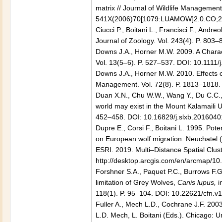
matrix // Journal of Wildlife Managemen
541X(2006)70[1079:LUAMOW]2.0.CO;2
Ciucci P., Boitani L., Francisci F., Andr
Journal of Zoology. Vol. 243(4). P. 803
Downs J.A., Horner M.W. 2009. A Charac
Vol. 13(5–6). P. 527–537. DOI: 10.1111
Downs J.A., Horner M.W. 2010. Effects o
Management. Vol. 72(8). P. 1813–1818.
Duan X.N., Chu W.W., Wang Y., Du C.C., 
world may exist in the Mount Kalamaili Un
452–458. DOI: 10.16829/j.slxb.201604
Dupre E., Corsi F., Boitani L. 1995. Poten
on European wolf migration. Neuchatel (
ESRI. 2019. Multi–Distance Spatial Clust
http://desktop.arcgis.com/en/arcmap/10.3
Forshner S.A., Paquet P.C., Burrows F
limitation of Grey Wolves,
Canis lupus,
i
118(1). P. 95–104. DOI: 10.22621/cfn.v
Fuller A., Mech L.D., Cochrane J.F. 200
L.D. Mech, L. Boitani (Eds.). Chicago: U