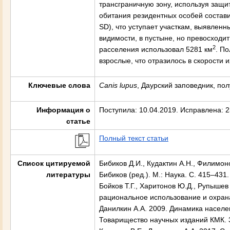
трансграничную зону, используя защ
обитания резидентных особей состави
SD), что уступает участкам, выявленн
видимости, в пустыне, но превосходи
2
расселения использовал 5281 км
. П
взрослые, что отразилось в скорости
Ключевые слова
Canis
lupus
, Даурский заповедник, по
Информация о
Поступила: 10.04.2019. Исправлена: 2
статье
Полный текст статьи
Список цитируемой
Бибиков Д.И., Кудактин А.Н., Филимон
литературы
Бибиков (ред.). М.: Наука. С. 415–431.
Бойков Т.Г., Харитонов Ю.Д., Рупышев
рациональное использование и охрана
Данилкин А.А. 2009. Динамика населе
Товарищество научных изданий КМК. 3