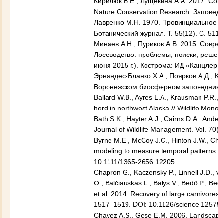
Кирилюк В.Е., Лущекина А.А. 2017. Со
Nature Conservation Research. Заповедн
Лавренко М.Н. 1970. Провинциальное 
Ботанический журнал. T. 55(12). С. 51
Минаев А.Н., Пуриков А.В. 2015. Со
Лосеводство: проблемы, поиски, реше
июня 2015 г.). Кострома: ИД «Канцлер
Эрнандес-Бланко Х.А., Поярков А.Д., 
Воронежском биосферном заповеднике 
Ballard W.B., Ayres L.A., Krausman P.R.,
herd in northwest Alaska // Wildlife Mon
Bath S.K., Hayter A.J., Cairns D.A., And
Journal of Wildlife Management. Vol. 
Byrne M.E., McCoy J.C., Hinton J.W., C
modeling to measure temporal patterns of
10.1111/1365-2656.12205
Chapron G., Kaczensky P., Linnell J.D.,
O., Balčiauskas L., Balys V., Bedő P., Be
et al. 2014. Recovery of large carnivor
1517–1519. DOI: 10.1126/science.1257
Chavez A.S., Gese E.M. 2006. Landscape 