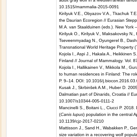
adult gray wolf in a Mediterranean land
10.1515/mammalia-2015-0091
Kirilyuk V.E., Obyazov V.A., Tkachuk T.E
the Daurian Ecoregion // Eurasian Stepp
M.A. van Staalduinen (eds.). New York 
Kirilyuk O., Kirilyuk V., Maksakovsky N.
Tseveenmyadag N., Oyungerel B., Dashdo
Transnational World Heritage Property 
Kojola I., Aspi J., Hakala A., Heikkinen 
Finland // Journal of Mammalogy. Vol.
Kojola I., Hallikainen V., Mikkola M., Gur
to human residences in Finland: The role
P. 9–14. DOI: 10.1016/j.biocon.2016.03
Kusak J., Skrbinšek A.M., Huber D. 200
Dalmatian part of Dinarids, Croatia // E
10.1007/s10344-005-0111-2
Mancinelli S., Boitani L., Ciucci P. 201
(
Canis lupus
) population in the central 
10.1139/cjz-2017-0210
Mattisson J., Sand H., Wabakken P., Ger
size variation in a recovering wolf popul