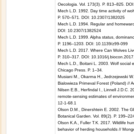
Oecologia. Vol. 173(3). P. 813–825. DO
Mech L.D. 1992. Day time activity of wo
P. 570–571. DOI: 10.2307/1382025
Mech L.D. 1994. Regular and homeward t
DOI: 10.2307/1382524
Mech L.D. 1999. Alpha status, dominance,
P. 1196–1203. DOI: 10.1139/z99-099
Mech L.D. 2017. Where Can Wolves Live 
P. 310–317. DOI: 10.1016/j.biocon.2017
Mech L.D., Boitani L. 2003. Wolf social 
Chicago Press. P. 1–34.
Musiani M., Okarma H., Jedrzejewski W. 
Bialowieza Primeval Forest (Poland) // A
Nilsen E.B., Herfindal I., Linnell J.D.C.
remote-sensing estimates of environment
12-1-68.1
Olson D.M., Dinershtein E. 2002. The Glo
Botanical Garden. Vol. 89(2). P. 199–2
Olson K.A., Fuller T.K. 2017. Wildlife h
behavior of herding households // Mongol