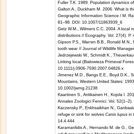
Fuller T.K. 1989. Population dynamics of
Galton A., Duckham M. 2006. What is the
Geographic Information Science / M. Rauba
81–98. DOI: 10.1007/11863939_6
Getz W.M., Wilmers C.C. 2004. A local n
distributions // Ecography. Vol. 27(4).
Gipson P.S., Warren B.B., Ronald M.N., 
tooth wear // Journal of Wildlife Manag
Jedrzejewski W., Schmidt K., Theuerkauf
Linking local (Bialowieza Primeval Fores
10.1111/j.0906-7590.2007.04826.x
Jimenez M.D., Bangs E.E., Boyd D.K., Sm
Mountains, Western United States: 1993–
10.1002/jwmg.21238
Kaartinen S., Antikainen H., Kojola I. 20
Annales Zoologici Fennici. Vol. 52(1–2)
Kaczensky P., Enkhsaikhan N., Ganbaatar
refuge or sink for wolves
Canis lupus
in 
14.4.444
Karamanlidis A., Hernando M. de G., Geo