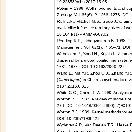
10.22353/mjbs.2017.15.05
Potvin F. 1988. Wolf movements and pop
Zoology. Vol. 66(6). P. 1266–1273. DOI
Rich L.N., Mitchell M.S., Gude J.A., Sim
availability influence territory sizes of
10.1644/11-MAMM-A-079.2
Reading R.P., Lkhagvasuren B. 1998. The
Management. Vol. 62(1). P. 59–71. DOI
Wabakken P., Sand H., Kojola I., Zimmer
dispersal by a global positioning system
1631–1634. DOI: 10.2193/2006-222
Wang L., Ma Y.P., Zhou Q.J., Zhang Y.P.
(
Canis lupus
) in China: a systematic rev
8137.2016.6.315
White G.C., Garrot R.A. 1990. Analysis o
Worton B.J. 1987. A review of models of
298. DOI: 10.1016/0304-3800(87)90101
Worton B.J. 1989. Kernel methods for est
DOI: 10.2307/1938423
Wydeven A.P., Van Deelen T.R., Heske E.
An endangered species success story. N