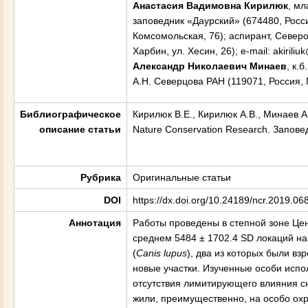
Анастасия Вадимовна Кирилюк
, м
заповедник «Даурский» (674480, Росси
Комсомольская, 76); аспирант, Север
Харбин, ул. Хесин, 26); e-mail: akiriliu
Александр Николаевич Минаев
, к.
А.Н. Северцова РАН (119071, Россия, М
Библиографическое
Кирилюк В.Е., Кирилюк А.В., Минаев А
описание статьи
Nature Conservation Research. Заповедн
Рубрика
Оригинальные статьи
DOI
https://dx.doi.org/10.24189/ncr.2019.06
Аннотация
Работы проведены в степной зоне Це
среднем 5484 ± 1702.4 SD локаций на
(
Canis
lupus
), два из которых были в
новые участки. Изученные особи исп
отсутствия лимитирующего влияния сн
жили, преимущественно, на особо охр