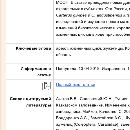
МСОП. В статье приведены новые дан
охраняемых в субъектах Юга России, 
Carterus
gilvipes
и
C.
angustipennis luts
исследований и изучения нового мат
изменений биоэкологических и хороло
жизненных циклов в ходе приспособл
Ключевые слова
ареал, жизненный цикл, жужелицы, К
область
Информация о
Поступила: 13.04.2019. Исправлена: 1
статье
Полный текст статьи
Список цитируемой
Акатов В.В., Спасовский Ю.Н., Туниев
литературы
Кавказском заповеднике. Изменение к
заповеднике. Майкоп: Качество. С. 20
Бондаренко А.С., Замотайлов А.С., Щ
жужелиц (Coleoptera, Carabidae), зане