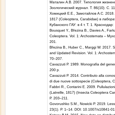
Маталин А.В. 2007. Типология жизненн
Зоологический журнал. Т. 86(10). С. 
Хомицкий Е.Е., Замотайлов А.С. 201
1817 (Coleoptera, Carabidae) в лабор
Кубанского ГАУ: в 4 т. Т. 1. Краснодар:
Bousquet Y., Březina B., Davies A., Farka
Coleoptera. Vol. 1: Archostemata – Myxo
201.
Březina B., Huber C., Marggi W. 2017. S
and Updated Revision. Vol. 1: Archostema
70–207.
Cavazzuti P. 1989. Monografia del gen
200 p.
Cavazzuti P. 2014. Contributo alla cono
di due nuove sottospecie (Coleoptera, Ca
Fabbri R., Contarini E. 2009. Pullulazio
(Latreille, 1817) (Insecta Coleoptera Ca
P. 203–211.
Govorushko S.M., Nowicki P. 2019. Lesson
23(1). P. 1–14. DOI: 10.1007/s10841-0