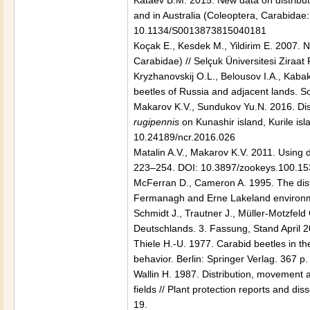
Kataev B.M. 2015. New data on distributi
and in Australia (Coleoptera, Carabidae:
10.1134/S0013873815040181
Koçak E., Kesdek M., Yildirim E. 2007. 
Carabidae) // Selçuk Üniversitesi Ziraat F
Kryzhanovskij O.L., Belousov I.A., Kabak
beetles of Russia and adjacent lands. S
Makarov K.V., Sundukov Yu.N. 2016. Dist
rugipennis
on Kunashir island, Kurile is
10.24189/ncr.2016.026
Matalin A.V., Makarov K.V. 2011. Using de
223–254. DOI: 10.3897/zookeys.100.15
McFerran D., Cameron A. 1995. The dist
Fermanagh and Erne Lakeland environmenta
Schmidt J., Trautner J., Müller-Motzfel
Deutschlands. 3. Fassung, Stand April 20
Thiele H.-U. 1977. Carabid beetles in th
behavior. Berlin: Springer Verlag. 367 p.
Wallin H. 1987. Distribution, movement 
fields // Plant protection reports and dis
19.