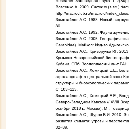
Research. Заповедная наука. Т. 2(Suppl
Власенко А. 2009.
Carterus
(s.str.)
dam
http://macroclub.ru/macroid/index_clas
Замотайлов А.С. 1988. Новый вид жу
80.
Замотайлов А.С. 1992. Фауна жужелиц 
Замотайлов А.С. 2005. Географическа
Carabidae). Майкоп: Изд-во Адыгейског
Замотайлов А.С., Криворучка Р.Г. 20
Крымско-Новороссийской биогеографи
Кубани. СПб: Зоологический ин-т РАН.
Замотайлов А.С., Хомицкий Е.Е., Белы
агроландшафта центральной зоны Кра
структуры и биоэкологических парамет
С. 103–113.
Замотайлов А.С., Хомицкий Е.Е., Бо
Северо-Западном Кавказе // XVIII Вс
октября 2018 г., Москва). М.: Товари
Замотайлов А.С., Щуров В.И. 2010. 
развития климата: угрозы и перспекти
32–39.