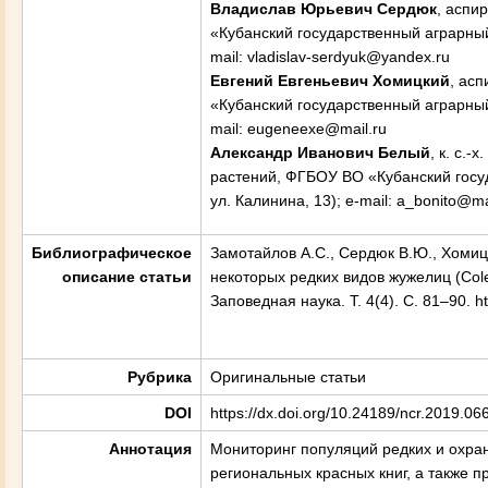
Владислав Юрьевич Сердюк
, аспи
«Кубанский государственный аграрный 
mail: vladislav-serdyuk@yandex.ru
Евгений Евгеньевич Хомицкий
, ас
«Кубанский государственный аграрный 
mail: eugeneexe@mail.ru
Александр Иванович Белый
, к. с.
растений, ФГБОУ ВО «Кубанский госуд
ул. Калинина, 13); e-mail: a_bonito@ma
Библиографическое
Замотайлов А.С., Сердюк В.Ю., Хомиц
описание статьи
некоторых редких видов жужелиц (Coleo
Заповедная наука. Т. 4(4). С. 81–90. ht
Рубрика
Оригинальные статьи
DOI
https://dx.doi.org/10.24189/ncr.2019.06
Аннотация
Мониторинг популяций редких и охра
региональных красных книг, а также 