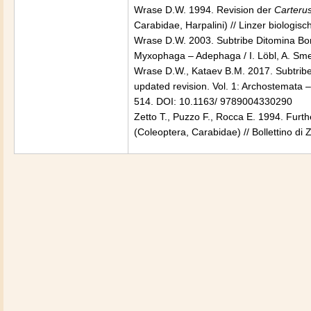
Wrase D.W. 1994. Revision der
Carteru
Carabidae, Harpalini) // Linzer biologisc
Wrase D.W. 2003. Subtribe Ditomina Bone
Myxophaga – Adephaga / I. Löbl, A. Sme
Wrase D.W., Kataev B.M. 2017. Subtribe 
updated revision. Vol. 1: Archostemata –
514. DOI: 10.1163/ 9789004330290
Zetto T., Puzzo F., Rocca E. 1994. Furt
(Coleoptera, Carabidae) // Bollettino di 