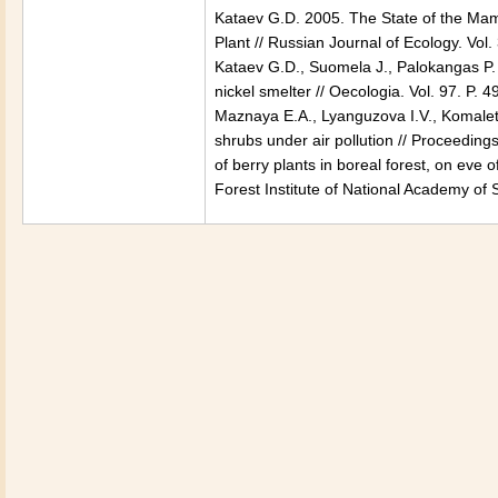
Kataev G.D. 2005. The State of the M
Plant // Russian Journal of Ecology. Vo
Kataev G.D., Suomela J., Palokangas P. 
nickel smelter // Oecologia. Vol. 97. P
Maznaya E.A., Lyanguzova I.V., Komalet
shrubs under air pollution // Proceedings
of berry plants in boreal forest, on ev
Forest Institute of
National
Academy
of 