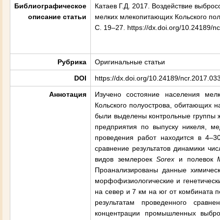
Библиографическое
Катаев Г.Д. 2017. Воздействие выбро
описание статьи
мелких млекопитающих Кольского полуо
С. 19–27. https://dx.doi.org/10.24189/n
Рубрика
Оригинальные статьи
DOI
https://dx.doi.org/10.24189/ncr.2017.03
Аннотация
Изучено состояние населения ме
Кольского полуострова, обитающих н
были выделены контрольные группы ж
предприятия по выпуску никеля, м
проведения работ находится в 4–3
сравнение результатов динамики чис
видов землероек
Sorex
и полевок
Проанализированы данные химическ
морфофизиологические и генетически
на север и
7 км
на юг от комбината п
результатам проведенного сравн
концентрации промышленных выбро