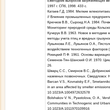
Ежегодник выбросов загрязняющих ве
1997 г
. СПб, 1998. 433 с.
Катаев Г.Д. 1984. Мелкие млекопитаю
// Влияние промышленных предприяти
Крючков В.В., Сыроид Н.А. 1984. Почв
Мониторинг природной среды Кольског
Кучерук В.В. 1963. Новое в методике 
методы учета птиц и вредных грызунов
Лукьянова Л.Е., Лукьянов О.А., Пяст
воздействием техногенных факторов (
Рокицкий П.Ф. 1961. Основы вариацион
Семенов-Тян-Шанский О.И. 1970. Цикл
26.
Шварц С.С., Смирнов В.С., Добрински
наземных позвоночных. Свердловск: Н
Barcan V.S., Kovnatsky E.F., Smetannik
in an area affected by smelter emissions 
10.1023/A:1004972632578
Bolshakov V. N., Pyastolova, O. A., Vers
Communities in Technogenic and Urbaniz
10.1023/A:1011970109916