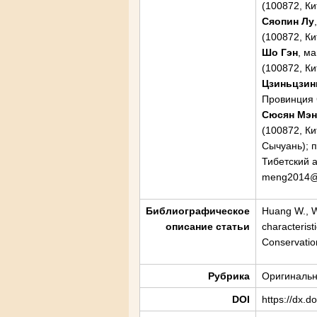
(100872, Ки
Сяопин Лу
(100872, Ки
Шо Гэн
, м
(100872, Ки
Цзиньцзин
Провинция С
Сюсян Мэн
(100872, К
Сычуань); 
Тибетский а
meng2014@
Библиографическое
Huang W., W
описание статьи
characterist
Conservatio
Рубрика
Оригинальн
DOI
https://dx.d