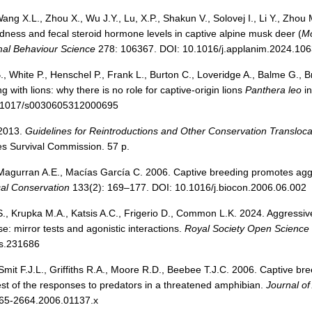
ng X.L., Zhou X., Wu J.Y., Lu, X.P., Shakun V., Solovej I., Li Y., Zhou
ness and fecal steroid hormone levels in captive alpine musk deer (
Mo
mal Behaviour Science
278: 106367. DOI: 10.1016/j.applanim.2024.10
., White P., Henschel P., Frank L., Burton C., Loveridge A., Balme G.,
g with lions: why there is no role for captive-origin lions
Panthera leo
in
0.1017/s0030605312000695
2013.
Guidelines for Reintroductions and Other Conservation Transloca
s Survival Commission. 57 p.
, Magurran A.E., Macías García C. 2006. Captive breeding promotes a
cal Conservation
133(2): 169–177. DOI: 10.1016/j.biocon.2006.06.002
S., Krupka M.A., Katsis A.C., Frigerio D., Common L.K. 2024. Aggressi
e: mirror tests and agonistic interactions.
Royal Society Open Science
os.231686
Smit F.J.L., Griffiths R.A., Moore R.D., Beebee T.J.C. 2006. Captive bre
est of the responses to predators in a threatened amphibian.
Journal of
365-2664.2006.01137.x