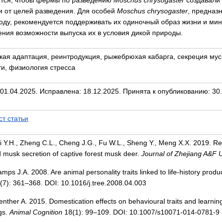
тся, чтобы фермы по разведению
Moschus chrysogaster
создавали 
и от целей разведения. Для особей
Moschus chrysogaster
, предназ
оду, рекомендуется поддерживать их одиночный образ жизни и мин
ения возможности выпуска их в условия дикой природы.
кая адаптация, реинтродукция, рыжебрюхая кабарга, секреция мус
ти, физиология стресса
01.04.2025. Исправлена: 18.12.2025. Принята к опубликованию: 30.
ст статьи
i Y.H., Zheng C.L., Cheng J.G., Fu W.L., Sheng Y., Meng X.X. 2019. Re
d musk secretion of captive forest musk deer.
Journal of Zhejiang A&F U
amps J.A. 2008. Are animal personality traits linked to life-history produ
(7): 361–368. DOI: 10.1016/j.tree.2008.04.003
enther A. 2015. Domestication effects on behavioural traits and learni
gs.
Animal Cognition
18(1): 99–109. DOI: 10.1007/s10071-014-0781-9