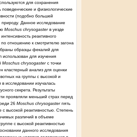
используются для сохранения
ь поведенческие и физиологические
ивности (подобно большей
ю природу. Данное исследование
ию
Moschus chrysogaster
в уезде
 интенсивность реактивного
ия по отношению к смотрителю загона
собраны образцы фекалий для
л использован для изучения
й
Moschus chrysogaster
с точки
ен кластерный анализ для оценки
ивотных на группы с высокой и
и в исследовании изучалась
усного секрета. Результаты
сти проявляли меньший страх перед
Среди 26
Moschus chrysogaster
пять
пе с высокой реактивностью. Степень
начимых различий в объеме
 группе с высокой реактивностью
 основании данного исследования