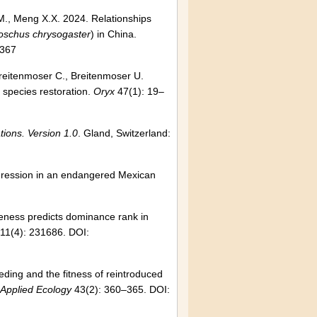
 M., Meng X.X. 2024. Relationships
schus chrysogaster
) in China.
6367
 Breitenmoser C., Breitenmoser U.
 species restoration.
Oryx
47(1): 19–
tions. Version 1.0
. Gland, Switzerland:
ggression in an endangered Mexican
veness predicts dominance rank in
11(4): 231686. DOI:
eding and the fitness of reintroduced
 Applied Ecology
43(2): 360–365. DOI: