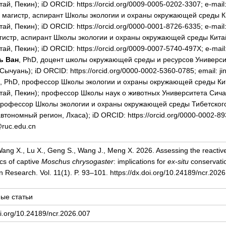
тай, Пекин); iD ORCID: https://orcid.org/0009-0005-0202-3307; e-ma
, магистр, аспирант Школы экологии и охраны окружающей среды 
тай, Пекин); iD ORCID: https://orcid.org/0000-0001-8726-6335; e-ma
агистр, аспирант Школы экологии и охраны окружающей среды Кит
тай, Пекин); iD ORCID: https://orcid.org/0009-0007-5740-497X; e-m
ь Ван
, PhD, доцент школы окружающей среды и ресурсов Универси
ычуань); iD ORCID: https://orcid.org/0000-0002-5360-0785; email: ji
, PhD, профессор Школы экологии и охраны окружающей среды Ки
итай, Пекин); профессор Школы наук о животных Университета Cича
профессор Школы экологии и охраны окружающей среды Тибетского 
втономный регион, Лхаса); iD ORCID: https://orcid.org/0000-0002-89
ruc.edu.cn
ang X., Lu X., Geng S., Wang J., Meng X. 2026.
Assessing the reactiv
ics of captive
Moschus chrysogaster
: implications for
ex-situ
conservatio
n Research. Vol.
11(1). P. 93–101. https://dx.doi.org/10.24189/ncr.202
ые статьи
oi.org/10.24189/ncr.2026.007