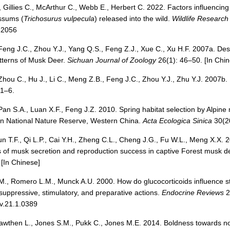
, Gillies C., McArthur C., Webb E., Herbert C. 2022. Factors influencin
ossums (
Trichosurus vulpecula
) released into the wild.
Wildlife Research
22056
Feng J.C., Zhou Y.J., Yang Q.S., Feng Z.J., Xue C., Xu H.F. 2007a. De
tterns of Musk Deer.
Sichuan Journal of Zoology
26(1): 46–50. [In Chi
hou C., Hu J., Li C., Meng Z.B., Feng J.C., Zhou Y.J., Zhu Y.J. 2007b
1–6.
an S.A., Luan X.F., Feng J.Z. 2010. Spring habitat selection by Alpine
n National Nature Reserve, Western China.
Acta Ecologica Sinica
30(2
un T.F., Qi L.P., Cai Y.H., Zheng C.L., Cheng J.G., Fu W.L., Meng X.X. 
s of musk secretion and reproduction success in captive Forest musk d
[In Chinese]
M., Romero L.M., Munck A.U. 2000. How do glucocorticoids influence s
suppressive, stimulatory, and preparative actions.
Endocrine Reviews
2
v.21.1.0389
awthen L., Jones S.M., Pukk C., Jones M.E. 2014. Boldness towards no