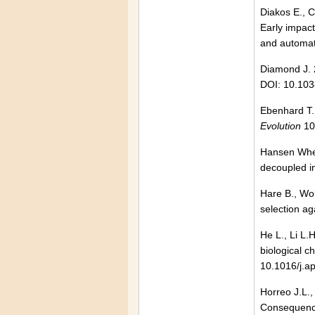
Diakos E., C
Early impact
and automat
Diamond J. 
DOI: 10.103
Ebenhard T. 
Evolution
10
Hansen Wheat
decoupled i
Hare B., Wo
selection ag
He L., Li L.
biological c
10.1016/j.a
Horreo J.L.,
Consequences