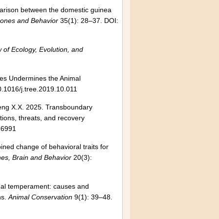
parison between the domestic guinea
ones and Behavior
35(1): 28–37. DOI:
 of Ecology, Evolution, and
oxes Undermines the Animal
.1016/j.tree.2019.10.011
, Meng X.X. 2025. Transboundary
utions, threats, and recovery
26991
ed change of behavioral traits for
es, Brain and Behavior
20(3):
imal temperament: causes and
ns.
Animal Conservation
9(1): 39–48.