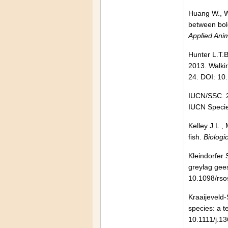
Huang W., Wa
between bold
Applied Ani
Hunter L.T.B
2013. Walkin
24. DOI: 1
IUCN/SSC. 
IUCN Specie
Kelley J.L.
fish.
Biologi
Kleindorfer 
greylag gees
10.1098/rs
Kraaijeveld‐
species: a t
10.1111/j.1