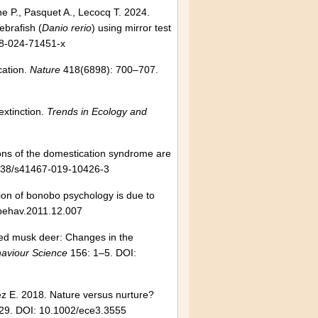
e P., Pasquet A., Lecocq T. 2024.
ebrafish (
Danio rerio
) using mirror test
98-024-71451-x
cation.
Nature
418(6898): 700–707.
extinction.
Trends in Ecology and
ions of the domestication syndrome are
1038/s41467-019-10426-3
ion of bonobo psychology is due to
behav.2011.12.007
rmed musk deer: Changes in the
haviour Science
156: 1–5. DOI:
ez E. 2018. Nature versus nurture?
29. DOI: 10.1002/ece3.3555