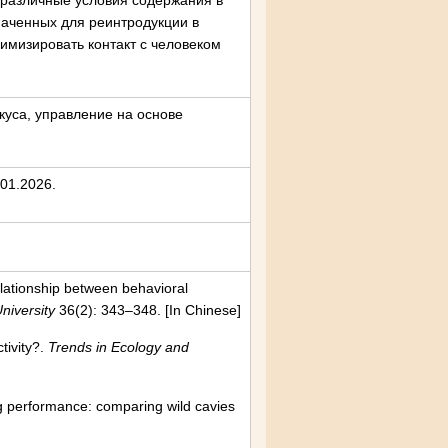
различные условия содержания в
наченных для реинтродукции в
имизировать контакт с человеком
куса, управление на основе
01.2026.
lationship between behavioral
niversity
36(2): 343–348. [In Chinese]
ctivity?.
Trends in Ecology and
ng performance: comparing wild cavies