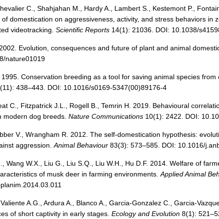
hevalier C., Shahjahan M., Hardy A., Lambert S., Kestemont P., Fontain
 of domestication on aggressiveness, activity, and stress behaviors in z
ed videotracking.
Scientific Reports
14(1): 21036. DOI: 10.1038/s415
2002. Evolution, consequences and future of plant and animal domesti
8/nature01019
1995. Conservation breeding as a tool for saving animal species from 
(11): 438–443. DOI: 10.1016/s0169-5347(00)89176-4
 C., Fitzpatrick J.L., Rogell B., Temrin H. 2019. Behavioural correlat
n modern dog breeds.
Nature Communications
10(1): 2422. DOI: 10.
bber V., Wrangham R. 2012. The self-domestication hypothesis: evolut
ainst aggression.
Animal Behaviour
83(3): 573–585. DOI: 10.1016/j.an
H., Wang W.X., Liu G., Liu S.Q., Liu W.H., Hu D.F. 2014. Welfare of fa
haracteristics of musk deer in farming environments.
Applied Animal Be
pplanim.2014.03.011
 Valiente A.G., Ardura A., Blanco A., Garcia-Gonzalez C., Garcia-Vazqu
 of short captivity in early stages.
Ecology and Evolution
8(1): 521–5