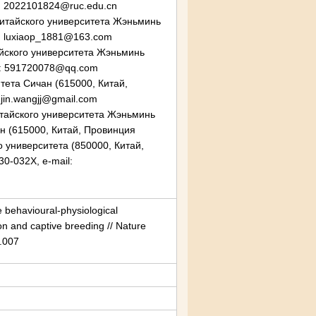
il: 2022101824@ruc.edu.cn
Китайского университета Жэньминь
il: luxiaop_1881@163.com
айского университета Жэньминь
ail: 591720078@qq.com
тета Cичан (615000, Китай,
njin.wangjj@gmail.com
тайского университета Жэньминь
н (615000, Китай, Провинция
университета (850000, Китай,
30-032X, e-mail:
e behavioural-physiological
n and captive breeding // Nature
6.007