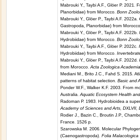
Mabrouki Y., Taybi A.F., Glöer P. 2021.
Planorbidae) from Morocco.
Bonn Zoolog
Mabrouki Y., Glöer P., Taybi A.F. 2022a.
Gastropoda, Planorbidae) from Morocc
Mabrouki Y., Glöer P., Taybi A.F. 2022b.
Hydrobiidae) from Morocco.
Bonn Zoolog
Mabrouki Y., Taybi A.F., Glöer P. 2022c.
Hydrobiidae) from Morocco.
Invertebra
Mabrouki Y., Glöer P., Taybi A.F. 2022d.
from Morocco.
Acta Zoologica Academi
Mediani M., Brito J.C., Fahd S. 2015. At
patterns of habitat selection.
Basic and 
Ponder W.F., Walker K.F. 2003. From mou
Australia.
Aquatic Ecosystem Health a
Radoman P. 1983. Hydrobioidea a superf
Academy of Sciences and Arts, DXLVII,
Rodier J., Bazin C., Broutin J.P., Cham
France. 1526 p.
Szarowska M. 2006. Molecular Phylogeny
(Caenogastropoda).
Folia Malacologica