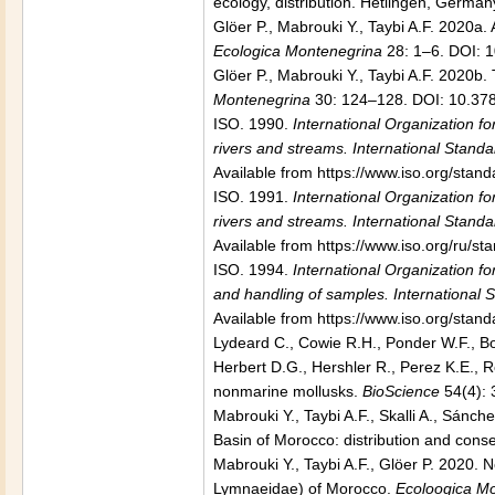
ecology, distribution. Hetlingen, German
Glöer P., Mabrouki Y., Taybi A.F. 2020
Ecologica Montenegrina
28: 1–6. DOI: 
Glöer P., Mabrouki Y., Taybi A.F. 2020
Montenegrina
30: 124–128. DOI: 10.37
ISO. 1990.
International Organization fo
rivers and streams. International Stand
Available from https://www.iso.org/stan
ISO. 1991.
International Organization fo
rivers and streams. International Stand
Available from https://www.iso.org/ru/s
ISO. 1994.
International Organization f
and handling of samples. International
Available from https://www.iso.org/stan
Lydeard C., Cowie R.H., Ponder W.F., Bo
Herbert D.G., Hershler R., Perez K.E., 
nonmarine mollusks.
BioScience
54(4):
Mabrouki Y., Taybi A.F., Skalli A., Sánc
Basin of Morocco: distribution and cons
Mabrouki Y., Taybi A.F., Glöer P. 2020.
Lymnaeidae) of Morocco.
Ecoloogica M