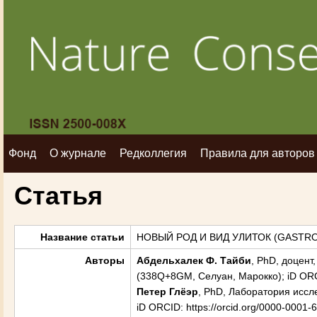
Фонд
О журнале
Редколлегия
Правила для авторов
Статья
Название статьи
НОВЫЙ РОД И ВИД УЛИТОК (GASTR
Авторы
Абдельхалек Ф. Тайби
, PhD, доцен
(338Q+8GM, Селуан, Марокко); iD ORCID
Петер Глёэр
, PhD, Лаборатория иссл
iD ORCID: https://orcid.org/0000-0001