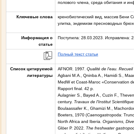
полового члена, среда обитания и ин
Ключевые слова
кренобиотический вид, массив Бени 
улитка, эндемизм пресноводных брюх
Информация о
Поступила: 28.03.2023. Исправлена: 2
статье
Полный текст статьи
Список цитируемой
AFNOR. 1997.
Qualité de l'eau. Recue
литературы
Agbani M.A., Qninba A., Hamidi S., Maa
MedW et Coast-Maroc «Conservation de
Rapport final. 42 p.
Aulagnier S., Bayed A., Cuzin F., Theve
century.
Travaux de l'Institut Scientifiq
Boulaassafer K., Ghamizi M., Machordom 
Boeters, 1970 (Caenogastropoda: Truncat
North Africa and Iberia.
Organisms, Diver
Glöer P. 2022.
The freshwater gastropod