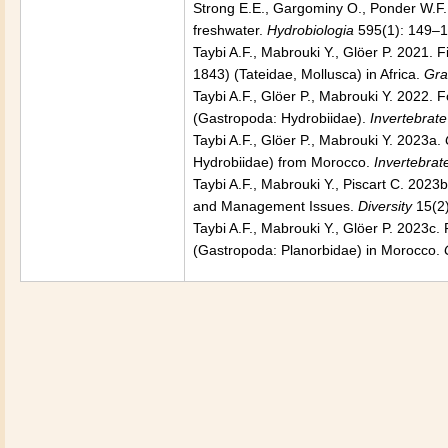
Strong E.E., Gargominy O., Ponder W.F.,
freshwater.
Hydrobiologia
595(1): 149–1
Taybi A.F., Mabrouki Y., Glöer P. 2021. 
1843) (Tateidae, Mollusca) in Africa.
Gra
Taybi A.F., Glöer P., Mabrouki Y. 2022.
(Gastropoda: Hydrobiidae).
Invertebrat
Taybi A.F., Glöer P., Mabrouki Y. 2023a.
Hydrobiidae) from Morocco.
Invertebrat
Taybi A.F., Mabrouki Y., Piscart C. 2023
and Management Issues.
Diversity
15(2)
Taybi A.F., Mabrouki Y., Glöer P. 2023c.
(Gastropoda: Planorbidae) in Morocco.