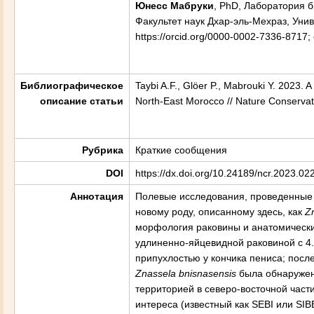
Юнесс Мабруки
, PhD, Лаборатория 
Факультет наук Дхар-эль-Мехраз, Уни
https://orcid.org/0000-0002-7336-8717;
Библиографическое
Taybi A.F., Glöer P., Mabrouki Y. 2023.
A
описание статьи
North-East Morocco // Nature Conserva
Рубрика
Краткие сообщения
DOI
https://dx.doi.org/10.24189/ncr.2023.02
Аннотация
Полевые исследования, проведенные 
новому роду, описанному здесь, как
Z
морфология раковины и анатомически
удлиненно-яйцевидной раковиной с 4.
припухлостью у кончика пениса; посл
Znassela bnisnasensis
была обнаружен
территорией в северо-восточной части
интереса (известный как SEBI или SI