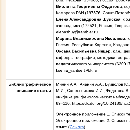
В.М. Пескова (394080, Россия, Воронеж
Виолетта Георгиевна
Федотова
, в
Комарова РАН (197376, Санкт-Петербург
Елена Александровна
Шуйская
, к.
заповедника (172521, Россия, Тверска
elenashuy@rambler.ru
Марина Владимировн
а
Яковлева
, 
Россия, Республика Карелия, Кондопожс
Оксана Васильевна
Янцер
, к.г.н.,
кафедры географии, методики географ
педагогического университета (620017,
ksenia_yantser@bk.ru
Библиографическое
Минин А.А., Ананин А.А., Буйволов Ю.
описание статьи
М.И., Сапельникова И.И., Федотова В.
унификации фенологических наблюдений
89–110. https://dx.doi.org/10.24189/ncr
Электронное приложение 1. Список те
Электронное приложение 2. Список на
языке (
Ссылка
).