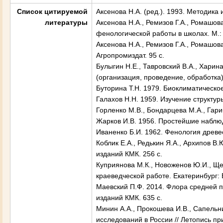
Список цитируемой
Аксенова Н.А. (ред.). 1993. Методика
литературы
Аксенова Н.А., Ремизов Г.А., Ромашов
фенологической работы в школах. М.:
Аксенова Н.А., Ремизов Г.А., Ромашов
Агропромиздат. 95 с.
Булыгин Н.Е., Тавровский В.А., Харин
(организация, проведение, обработка).
Буторина Т.Н. 1979. Биоклиматическое
Галахов Н.Н. 1959. Изучение структур
Горленко М.В., Бондарцева М.А., Гари
Жарков И.В. 1956. Простейшие наблюде
Иваненко Б.И. 1962. Фенология древес
Коблик Е.А., Редькин Я.А., Архипов В
изданий КМК. 256 с.
Куприянова М.К., Новоженов Ю.И., Ще
краеведческой работе. Екатеринбург:
Маевский П.Ф. 2014. Флора средней п
изданий КМК. 635 с.
Минин А.А., Прокошева И.В., Сапельн
исследований в России // Летопись п