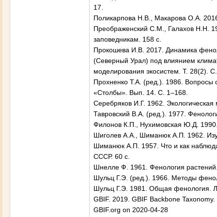
17.
Поликарпова Н.В., Макарова О.А. 2016
Преображенский С.М., Галахов Н.Н. 1
заповедникам. 158 с.
Прокошева И.В. 2017. Динамика фено
(Северный Урал) под влиянием климат
моделирования экосистем. Т. 28(2). C
Прохненко Т.А. (ред.). 1986. Вопросы
«Столбы». Вып. 14. С. 1–168.
Серебряков И.Г. 1962. Экологическая
Тавровский В.А. (ред.). 1977. Фенолог
Филонов К.П., Нухимовская Ю.Д. 1990.
Шиголев А.А., Шиманюк А.П. 1962. Изу
Шиманюк А.П. 1957. Что и как наблюд
СССР. 60 с.
Шнелле Ф. 1961. Фенология растений.
Шульц Г.Э. (ред.). 1966. Методы фено
Шульц Г.Э. 1981. Общая фенология. Л.
GBIF. 2019. GBIF Backbone Taxonomy. Ch
GBIF.org on 2020-04-28