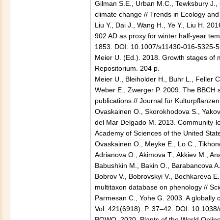
Gilman S.E., Urban M.C., Tewksbury J., 
climate change // Trends in Ecology and
Liu Y., Dai J., Wang H., Ye Y., Liu H. 
902 AD as proxy for winter half-year tem
1853. DOI: 10.1007/s11430-016-5325-5
Meier U. (Ed.). 2018. Growth stages o
Repositorium. 204 p.
Meier U., Bleiholder H., Buhr L., Feller
Weber E., Zwerger P. 2009. The BBCH sy
publications // Journal für Kulturpflanz
Ovaskainen O., Skorokhodova S., Yakovl
del Mar Delgado M. 2013. Community-lev
Academy of Sciences of the United Stat
Ovaskainen O., Meyke E., Lo C., Tikhon
Adrianova O., Akimova T., Akkiev M., Ana
Babushkin M., Bakin O., Barabancova A., 
Bobrov V., Bobrovskyi V., Bochkareva E. 
multitaxon database on phenology // Scie
Parmesan C., Yohe G. 2003. A globally c
Vol. 421(6918). P. 37–42. DOI: 10.1038
POWO. 2020. Plants of the World Online.