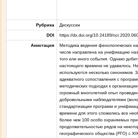
Рубрика
Дискуссии
DOI
https://dx.doi.org/10.24189/ncr.2020.06
Аннотация
Методика ведения фенологических на
числе направлена на унификацию наз
того или иного события. Однако доби
настоящего времени не удавалось. На
используются несколько синонимов. З
адекватного сопоставления с програм
методических подходах к организации
огромный многолетний опыт проведени
добровольными наблюдателями (волон
стандартизации программ и унификац
времени для этого сложились все не
более чем 100 особо охраняемых при
продолжительностью рядов на некотор
географического общества (РГО) с X