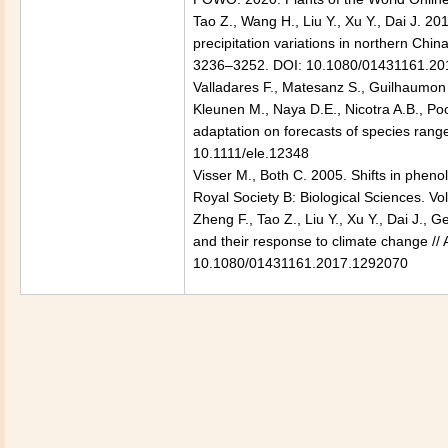
Tao Z., Wang H., Liu Y., Xu Y., Dai J. 2
precipitation variations in northern Chi
3236–3252. DOI: 10.1080/01431161.2
Valladares F., Matesanz S., Guilhaumon F
Kleunen M., Naya D.E., Nicotra A.B., Poo
adaptation on forecasts of species range
10.1111/ele.12348
Visser M., Both C. 2005. Shifts in pheno
Royal Society B: Biological Sciences. V
Zheng F., Tao Z., Liu Y., Xu Y., Dai J.,
and their response to climate change // 
10.1080/01431161.2017.1292070