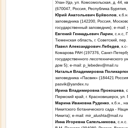
Улан-Удэ, ул. Комсомольская, д. 44, 
(670047, Россия, Республика Бурятия, 
Юрий Анатольевич
Буйволов
, к.б
заповедника (142200, Россия, Москов
государственный заповедник); e-mail:
Евгений Геннадьевич
Ларин
, с.н.с
Тюменская область, г. Советский, пер. 
Павел Александрович
Лебедев
, к.
Комарова РАН (197376, Санкт-Петербур
государственного лесотехнического ун
дом 5); e-mail: p_lebedev@mail.ru
Наталья Владимировна
Поликарпо
заповедника «Пасвик» (184421 Россия, 
pasvik@yandex.ru
Ирина Владимировна
Прокошева
, 
Пермский край, г. Красновишерск, ул. Г
Марина Ивановна
Руденко
, к.б.н.,
Никитского ботанического сада - Наци
Никита); e-mail: mir_alushta@mail.ru
Инна Игоревна
Сапельникова
, с.н.