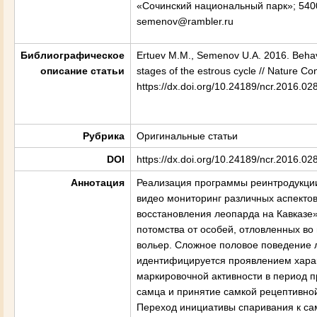
«Сочинский национальный парк»;
540
semenov@rambler.ru
Библиографическое
Ertuev M.M., Semenov U.A. 2016. Behavi
описание статьи
stages of the estrous cycle // Nature Co
https://dx.doi.org/10.24189/ncr.2016.02
Рубрика
Оригинальные статьи
DOI
https://dx.doi.org/10.24189/ncr.2016.02
Аннотация
Реализация программы реинтродукции
видео мониторинг различных аспектов
восстановления леопарда на Кавказе
потомства от особей, отловленных во
вольер. Сложное половое поведение 
идентифицируется проявлением харак
маркировочной активности в период 
самца и принятие самкой рецептивной
Переход инициативы спаривания к са