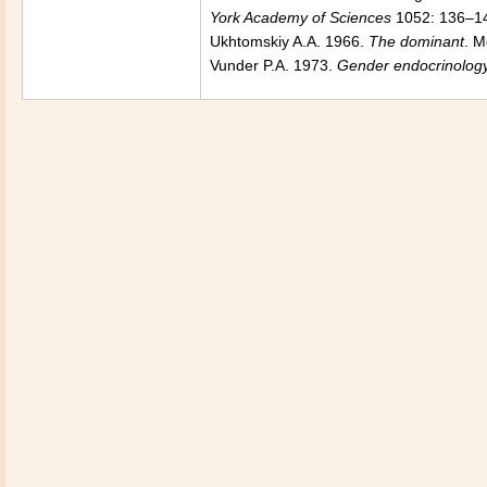
York
Academy
of Sciences
1052: 136–1
Ukhtomskiy A.A. 1966.
The dominant
.
M
Vunder P.A. 1973.
Gender endocrinology