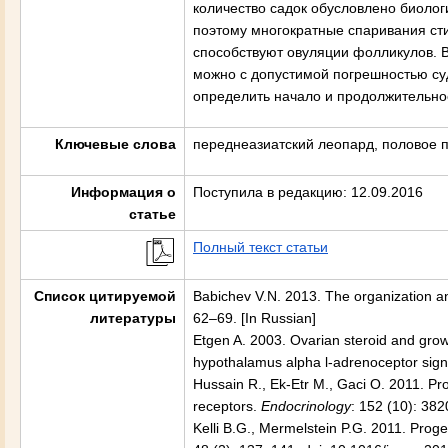
количество садок обусловлено биолог
поэтому многократные спаривания ст
способствуют овуляции фолликулов. В
можно с допустимой погрешностью суд
определить начало и продолжительнос
Ключевые слова
переднеазиатский леопард, половое п
Информация о
Поступила в редакцию: 12.09.2016
статье
Полный текст статьи
Список цитируемой
Babichev V.N. 2013. The organization a
литературы
62–69. [In Russian]
Etgen A. 2003. Ovarian steroid and growt
hypothalamus alpha l-adrenoceptor sign
Hussain R., Ek-Etr M., Gaci O. 2011. Pr
receptors.
Endocrinology
: 152 (10): 38
Kelli B.G., Mermelstein P.G. 2011. Proge