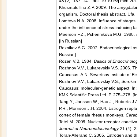
48 (2): 137–141. doi: 10.1016/j.mcn.20
Khusmatullina Z.P. 2009. The amygdaloid 
organism. Doctoral thesis abstract.
Ufa
.
Lomteva N.A. 2008. Influence of stages i
under the influence of stress-inducing f
Meerson F.Z., Pshennikova M.G. 1988.
[In Russian]
Reznikov A.G. 2007. Endocrinological asp
Russian]
Rozen V.B. 1984.
Basics of Endocrinolo
Rozhnov V.V., Lukarevskiy V.S. 2006. Th
Caucasus
. A.N. Severtsov Institute of 
Rozhnov V.V., Lukarevskiy V.S., Sorokin 
Caucasus
: molecular-genetic aspect. In
KMK Scientific Press Ltd. P. 275–278. [I
Tang Y., Janssen W., Hao J., Roberts J.A
P.R., Morrison J.H. 2004. Estrogen repl
cortex of female rhesus monkeys.
Cereb
Tetel M. 2009. Nuclear receptor coactiva
Journal of Neuroendocrinology
21 (4): 
Toran-Allerand C. 2005. Estrogen and t