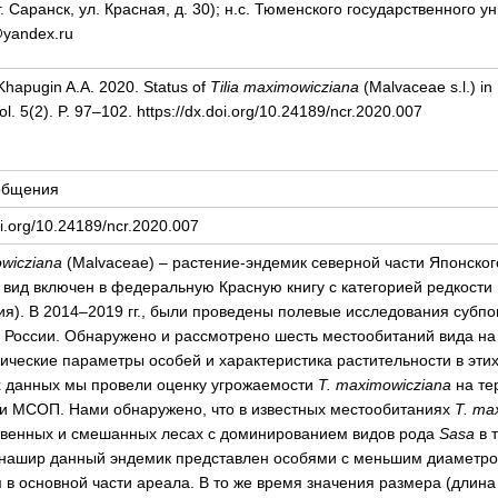
. Саранск, ул. Красная, д. 30); н.с. Тюменского государственного ун
yandex.ru
 Khapugin A.A. 2020. Status of
Tilia maximowicziana
(Malvaceae s.l.) in
l. 5(2). P. 97–102. https://dx.doi.org/10.24189/ncr.2020.007
общения
oi.org/10.24189/ncr.2020.007
wicziana
(Malvaceae) – растение-эндемик северной части Японског
т вид включен в федеральную Красную книгу с категорией редкости
ия). В 2014–2019 гг., были проведены полевые исследования субп
в России. Обнаружено и рассмотрено шесть местообитаний вида на
ческие параметры особей и характеристика растительности в этих
 данных мы провели оценку угрожаемости
T
.
maximowicziana
на те
и МСОП. Нами обнаружено, что в известных местообитаниях
T
.
max
венных и смешанных лесах с доминированием видов рода
Sasa
в 
Кунашир данный эндемик представлен особями с меньшим диаметром
 в основной части ареала. В то же время значения размера (длина