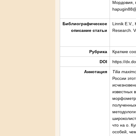
Мордовия, г
hapugin88@
Библиографическое
Linnik E.V.,
описание статьи
Research. Vo
Рубрика
Краткие со
DOI
https://dx.d
Аннотация
Tilia
maximo
России это
исчезновен
известных 
морфометри
полученных
методологи
широколист
что на о. 
особей, чем