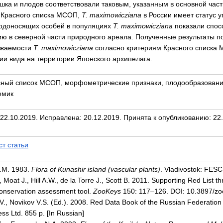
шка и плодов соответствовали таковым, указанным в основной част
 Красного списка МСОП,
T
.
maximowicziana
в России имеет статус уг
одоносящих особей в популяциях
T
.
maximowicziana
показали спос
ю в северной части природного ареала. Полученные результаты п
ожаемости
T
.
maximowicziana
согласно критериям Красного списка
ии вида на территории Японского архипелага.
сный список МСОП, морфометрические признаки, плодообразовани
емик
22.10.2019. Исправлена: 20.12.2019. Принята к опубликованию: 22.
ст статьи
.M. 1983.
Flora of Kunashir island (vascular plants)
. Vladivostok: FESC
Moat J., Hill A.W., de la Torre J., Scott B. 2011. Supporting Red List
conservation assessment tool.
ZooKeys
150: 117–126. DOI: 10.3897/z
V., Novikov V.S. (Ed.). 2008. Red Data Book of the Russian Federation
ress Ltd. 855 p. [In Russian]