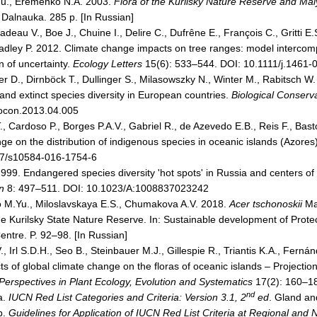
Yu., Eremenko N.A. 2003.
Flora of the Kurilsky Nature Reserve and Mal
 Dalnauka. 285 p. [In Russian]
adeau V., Boe J., Chuine I., Delire C., Dufrêne E., François C., Gritti E.
adley P. 2012. Climate change impacts on tree ranges: model intercomp
on of uncertainty.
Ecology Letters
15(6): 533–544. DOI: 10.1111/j.1461-
er D., Dirnböck T., Dullinger S., Milasowszky N., Winter M., Rabitsch W.
and extinct species diversity in European countries.
Biological Conserv
iocon.2013.04.005
., Cardoso P., Borges P.A.V., Gabriel R., de Azevedo E.B., Reis F., Basto
ge on the distribution of indigenous species in oceanic islands (Azores
07/s10584-016-1754-6
 1999. Endangered species diversity 'hot spots' in Russia and centers 
n
8: 497–511. DOI: 10.1023/A:1008837023242
 M.Yu., Miloslavskaya E.S., Chumakova A.V. 2018.
Acer tschonoskii
Max
he Kurilsky State Nature Reserve. In: Sustainable development of Prote
entre. P. 92–98. [In Russian]
., Irl S.D.H., Seo B., Steinbauer M.J., Gillespie R., Triantis K.A., Fern
s of global climate change on the floras of oceanic islands – Projection
Perspectives in Plant Ecology, Evolution and Systematics
17(2): 160–18
nd
a.
IUCN Red List Categories and Criteria: Version 3.1, 2
ed
. Gland an
b.
Guidelines for Application of IUCN Red List Criteria at Regional and N