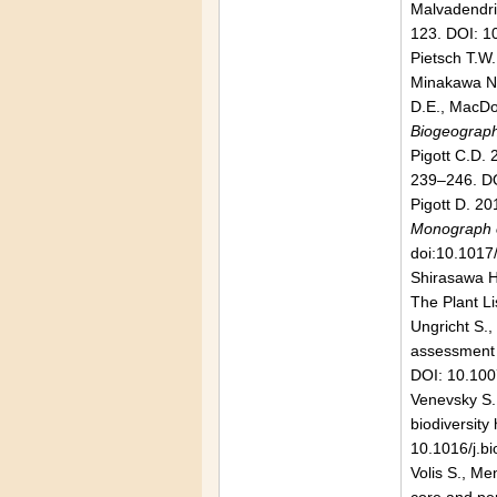
Malvadendri
123. DOI: 1
Pietsch T.W.
Minakawa N.
D.E., MacDon
Biogeograp
Pigott C.D.
239–246. D
Pigott D. 20
Monograph o
doi:10.101
Shirasawa H
The Plant Li
Ungricht S.,
assessment 
DOI: 10.10
Venevsky S.,
biodiversity
10.1016/j.b
Volis S., Me