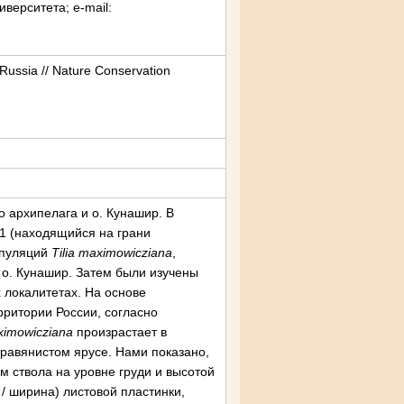
иверситета; e-mail:
 Russia // Nature Conservation
о архипелага и о. Кунашир. В
 1 (находящийся на грани
опуляций
Tilia
maximowicziana
,
 о. Кунашир. Затем были изучены
 локалитетах. На основе
рритории России, согласно
imowicziana
произрастает в
травянистом ярусе. Нами показано,
 ствола на уровне груди и высотой
 / ширина) листовой пластинки,