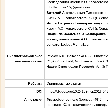
исследований имени А.О. Ковалевского 
n.boltachova.15@gmail.com
Виталий Анатольевич Тимофеев
, 
имени А.О. Ковалевского РАН (г. Севас
Игорь Петрович Бондарев
, вед.н.с
имени А.О. Ковалевского РАН (г. Севас
Людмила Васильевна Бондаренко
,
исследований имени А.О. Ковалевского 
bondarenko.luda@gmail.com
Библиографическое
Revkov N.K., Boltacheva N.A., Timofeev
описание статьи
Phyllophora
Field, Northwestern Black Se
Nature Conservation Research. Vol. 3(4)
Рубрика
Оригинальные статьи
DOI
https://dx.doi.org/10.24189/ncr.2018.04
Аннотация
Филлофорное поле Зернова (ФПЗ) – у
половине XX в. занимавший площадь 