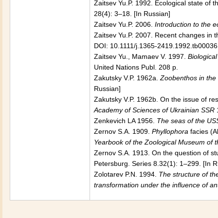
Zaitsev Yu.P. 1992. Ecological state of t
28(4): 3–18. [In Russian]
Zaitsev Yu.P. 2006.
Introduction to the 
Zaitsev Yu.P. 2007. Recent changes in th
DOI: 10.1111/j.1365-2419.1992.tb00036
Zaitsev Yu., Mamaev V. 1997.
Biological
United Nations Publ. 208 p.
Zakutsky V.P. 1962a.
Zoobenthos in the 
Russian]
Zakutsky V.P. 1962b. On the issue of re
Academy of Sciences of Ukrainian S
SR
1
Zenkevich LA 1956.
The seas of the USS
Zernov S.A. 1909.
Phyllophora
facies (
Yearbook of the Zoological Museum of 
Zernov S.A. 1913. On the question of stu
Petersburg. Series 8.32(1): 1–299. [In R
Zolotarev P.N. 1994.
The structure of th
transformation under the influence of an