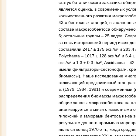
статус ботанического заказника общ
является оценка, в современных усло
количественного развития макрозооб
43-х бентосных станций, выполненных
составе макрозообентоса обнаружено 16
6; остальные группы – 25 видов. Сов
за весь исторический период исслед
составляли 2417 ± 175 экз./м² и 283.4
Polychaeta – 1017 ± 128 экз./м² и 6.4 ± 
экз./м² и 1.3 ± 0.3 г/м², Ascidiacea – 
имели фильтраторы-сестонофаги, сре
биомассы). Наше исследование много
включающий предкризисный этап разв
в. (1979, 1984, 1991) и современный 
распределения биомассы макрозообен
общие запасы макрозообентоса на п
анализируется в связи с известными
гипоксией и заморами бентоса из-за 
результате донного промысла морепро
являлся конец 1970-х гг., когда сред