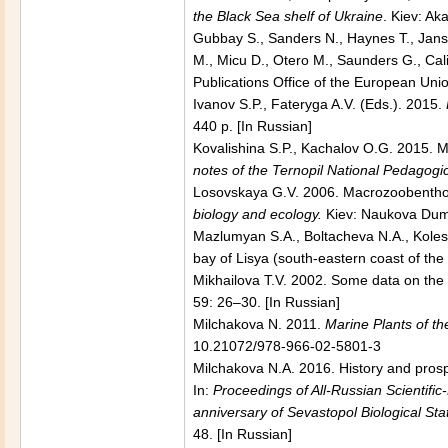
the Black Sea shelf of Ukraine
. Kiev: Ak
Gubbay S., Sanders N., Haynes T., Janss
M., Micu D., Otero M., Saunders G., Ca
Publications Office of the European Un
Ivanov S.P., Fateryga A.V. (Eds.). 2015.
440 p. [In Russian]
Kovalishina S.P., Kachalov O.G. 2015. 
notes of the Ternopil National Pedagogic
Losovskaya G.V. 2006. Macrozoobentho
biology and ecology.
Kiev: Naukova Du
Mazlumyan S.A., Boltacheva N.A., Kolesni
bay of Lisya (south-eastern coast of th
Mikhailova Т.V. 2002. Some data on the
59: 26–30. [In Russian]
Milchakova N. 2011.
Marine Plants of th
10.21072/978-966-02-5801-3
Milchakova N.A. 2016. History and prospe
In:
Proceedings of All-Russian Scientific
anniversary of Sevastopol Biological St
48. [In Russian]