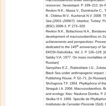
macrozoobenthos under eutrophication.
resources.
Sevastopol. P. 199–212. [In 
Revkov N.K., Abaza V., Dumitrache C., T
B., Chikina M.V., Kucheruk N.V. 2008. T
Sea (2001–2006/7).
Istanbul, Turkey: Pu
(BSC) 2008-3. P. 273–320.
Revkov N.K., Boltachova N.A., Bondarev 
development of macrozoobenthos on Z
achievements and perspectives: Proceedin
th
dedicated to the 145
anniversary of Se
EKOSI-Gidrofizika. Vol. 2. P. 126–129. [
Salsky V.A. 1977. On mass mortalities o
Russian]
Samyshev E.Z., Rubinshtein I.G., Zolotare
Black Sea under anthropogenic impact. 
Publishing House. P. 52–71. [In Russian
Shchapova T.F. 1954.
Phyllophora
of th
Sinegub I.A. 2006. Macrozoobenthos. B
and ecology.
Kiev: Naukova Dumka. P. 2
Skolka H.V. 1956. Speciile de
Phyllopho
Institutului de Cercetäri Piscicole
15(4): 