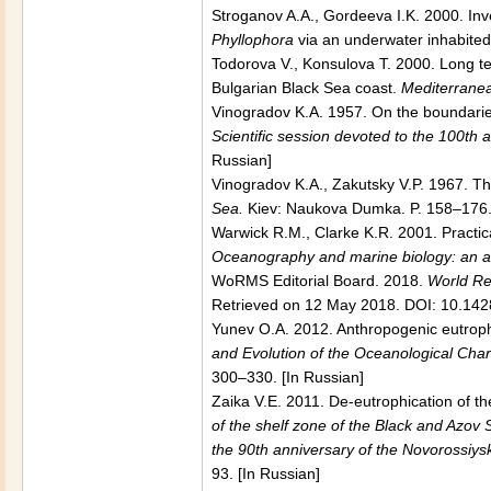
Stroganov A.A., Gordeeva I.K. 2000. Inve
Phyllophora
via an underwater inhabited
Todorova V., Konsulova T. 2000. Long t
Bulgarian Black Sea coast.
Mediterrane
Vinogradov K.A. 1957. On the boundaries 
Scientific session devoted to the 100th an
Russian]
Vinogradov K.A., Zakutsky V.P. 1967. The
Sea.
Kiev: Naukova Dumka. P. 158–176. 
Warwick R.M., Clarke K.R. 2001. Practic
Oceanography and marine biology: an 
WoRMS Editorial Board. 2018.
World Re
Retrieved on 12 May 2018. DOI: 10.14
Yunev O.A. 2012. Anthropogenic eutrophi
and Evolution of the Oceanological Char
300–330. [In Russian]
Zaika V.E. 2011. De-eutrophication of the
of the shelf zone of the Black and Azov S
the 90th anniversary of the Novorossiys
93. [In Russian]