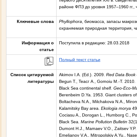
первого десятилетия XXI в. свидетел
районе ФПЗ до уровня 1957–1960 гг., 
Ключевые слова
Phyllophora
, биомасса, запасы макро
охраняемая природная территория, ч
Информация о
Поступила в редакцию: 28.03.2018
статье
Полный текст статьи
Список цитируемой
Akimov I.A. (Ed.). 2009.
Red Data Book o
литературы
Begun T., Teacг A., Gomoiu M.-T. 2010.
Black Sea continental shelf.
Geo-Eco-M
Berenbeim D.Ya. 1953. Giant clusters of
Boltacheva N.A., Milchakova N.A., Miron
Kalamitsky Bay area.
Ekologia morya
49
Cociasu A., Dorogan L., Humborg C., Po
Black Sea.
Marine Pollution Bulletin
32(1
Dumont H.J., Mamaev V.O., Zaitsev Y.P.
Emelianov V.A., Mitropolskiy A.Yu., Nas