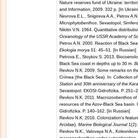
Nature reserves fund of Ukraine: territo
and Information, 2009. 332 p. [In Ukrain
Nevrova E.L., Snigireva A.A., Petrov A.
Microphytobenthos
. Sevastopol; Simfero
Nikitin V.N. 1964. Quantitative distribu
Oceanology of the USSR Academy of Sc
Petrov A.N. 2000. Reaction of Black Se
Ekologia morya
51: 45–51. [In Russian]
Petrova E., Stoykov S. 2013. Biocoenolog
Black Sea coast in depths up to 30 m.
B
Revkov N.K. 2009. Some remarks on the 
Crimea (the Black Sea). In:
Collection o
Station and 30th anniversary of the Kar
Sevastopol: EKOSI-Gidrofizika. P. 251–2
Revkov N.K. 2011. Macrozoobenthos of th
resources of the Azov-Black Sea basin. 
Gidrofizika. P. 140–162. [In Russian]
Revkov N.K. 2016. Colonization's featur
Arcidae).
Marine Biological Journal
1(2):
Revkov N.K., Valovaya N.A., Kolesnikova 