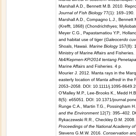
Marshall A.D., Bennett M.B. 2010. Repro
Journal of Fish Biology
77(1): 169–190. 
Marshall A.D., Compagno L.J., Bennett M
(Krefft, 1868) (Chondrichthyes; Mylioba
Meyer C.G., Papastamatiou Y.P., Holland
and habitat use of tiger (
Galeocerdo cuv
Shoals, Hawaii.
Marine Biology
157(8): 
Ministry of Marine Affairs and Fisheries
№4/Kepmen-KP/2014 tentang Penetapan 
Marine Affairs and Fisheries. 4 p.
Mourier J. 2012. Manta rays in the Marqu
easterly location of
Manta alfredi
in the P
2053–2058. DOI: 10.1111/j.1095-8649.
O'Malley M.P., Lee-Brooks K., Medd H.B
8(5): e65051. DOI: 10.1371/journal.po
Runge C.A., Martin T.G., Possingham H.P
and the Environment
12(7): 395–402. D
Rykaczewski R.R., Checkley D.M. 2008. I
Proceedings of the National Academy of
Stevens G.M.W. 2016.
Conservation and