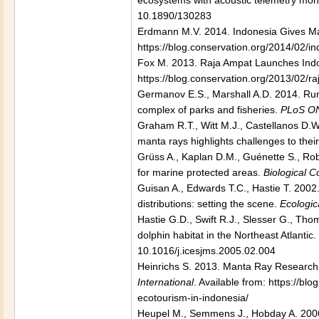
ecosystems with acoustic telemetry mon
10.1890/130283
Erdmann M.V. 2014. Indonesia Gives Ma
https://blog.conservation.org/2014/02/
Fox M. 2013. Raja Ampat Launches Indon
https://blog.conservation.org/2013/02/r
Germanov E.S., Marshall A.D. 2014. Run
complex of parks and fisheries.
PLoS O
Graham R.T., Witt M.J., Castellanos D.W.
manta rays highlights challenges to thei
Grüss A., Kaplan D.M., Guénette S., Ro
for marine protected areas.
Biological C
Guisan A., Edwards T.C., Hastie T. 2002.
distributions: setting the scene.
Ecologic
Hastie G.D., Swift R.J., Slesser G., Th
dolphin habitat in the Northeast Atlantic.
10.1016/j.icesjms.2005.02.004
Heinrichs S. 2013. Manta Ray Research 
International
. Available from: https://b
ecotourism-in-indonesia/
Heupel M., Semmens J., Hobday A. 2006.