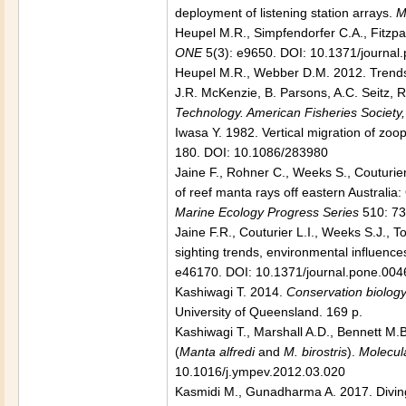
deployment of listening station arrays.
M
Heupel M.R., Simpfendorfer C.A., Fitzpa
ONE
5(3): e9650. DOI: 10.1371/journa
Heupel M.R., Webber D.M. 2012. Trends i
J.R. McKenzie, B. Parsons, A.C. Seitz, 
Technology. American Fisheries Societ
Iwasa Y. 1982. Vertical migration of zo
180. DOI: 10.1086/283980
Jaine F., Rohner C., Weeks S., Couturi
of reef manta rays off eastern Australia:
Marine Ecology Progress Series
510: 73
Jaine F.R., Couturier L.I., Weeks S.J., 
sighting trends, environmental influenc
e46170. DOI: 10.1371/journal.pone.00
Kashiwagi T. 2014.
Conservation biology 
University of Queensland. 169 p.
Kashiwagi T., Marshall A.D., Bennett M.
(
Manta alfredi
and
M. birostris
).
Molecul
10.1016/j.ympev.2012.03.020
Kasmidi M., Gunadharma A. 2017. Divin