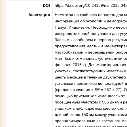
DOI
https://dx.doi.org/10.24189/ncr.2018.04
Аннотация
Несмотря на крайнюю ценность для ме
информации об экологии и демограф
Папуа, Индонезия. Необходимо неотл
рассредоточенной популяции для улу
Здесь мы сообщаем о первых результ
предоставления местным менеджерам
местообитаний и перемещений рифовы
мант были отмечены акустическими ре
февраля 2015 г.). Для мониторинга 
участках, соответствующих известным
шесть месяцев в течение двухлетнег
установки приемников до последней д
(среднее значение ± SE = 237 ± 27).
помощью приемников изменялось от 1 
посещаемым участком с 565 днями ре
участкам в наблюдаемых местах скоп
длиной около 150 км между участками
проанализированные из соседнего ма