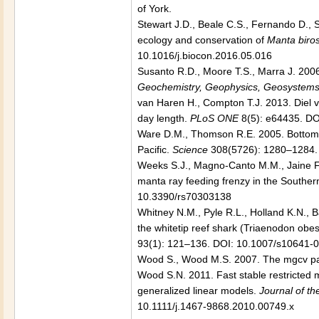
of York.
Stewart J.D., Beale C.S., Fernando D., 
ecology and conservation of
Manta biros
10.1016/j.biocon.2016.05.016
Susanto R.D., Moore T.S., Marra J. 2006
Geochemistry, Geophysics, Geosystem
van Haren H., Compton T.J. 2013. Diel ver
day length.
PLoS ONE
8(5): e64435. DO
Ware D.M., Thomson R.E. 2005. Bottom-u
Pacific.
Science
308(5726): 1280–1284. 
Weeks S.J., Magno-Canto M.M., Jaine F.
manta ray feeding frenzy in the Southern
10.3390/rs70303138
Whitney N.M., Pyle R.L., Holland K.N., B
the whitetip reef shark (Triaenodon ob
93(1): 121–136. DOI: 10.1007/s10641-
Wood S., Wood M.S. 2007. The mgcv pac
Wood S.N. 2011. Fast stable restricted 
generalized linear models.
Journal of th
10.1111/j.1467-9868.2010.00749.x