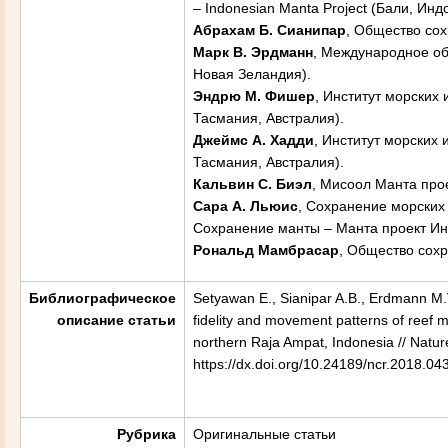
– Indonesian Manta Project (Бали, Ин
Абрахам Б. Сианипар
, Общество со
Марк В. Эрдманн
, Международное об
Новая Зеландия).
Эндрю М. Фишер
, Институт морских
Тасмания, Австралия).
Джеймс А. Хадди
, Институт морских
Тасмания, Австралия).
Кальвин С. Биэл
, Мисоол Манта про
Сара А. Льюис
, Cохранение морских 
Сохранение манты – Манта проект Ин
Рональд Мамбрасар
, Общество сох
Библиографическое
Setyawan E., Sianipar A.B., Erdmann M.V
описание статьи
fidelity and movement patterns of reef m
northern Raja Ampat, Indonesia
//
Natur
https://dx.doi.org/10.24189/ncr.2018.04
Рубрика
Оригинальные статьи