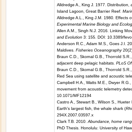
Alldredge A., King J. 1977. Distribution
Island Lagoon, Great Barrier Reef.
Mari
Alldredge A.L., King J.M. 1980. Effects 
Experimental Marine Biology and Ecolo
Allen A.M., Singh N.J. 2016. Linking M
and Evolution
3: 155. DOI: 10.3389/fev
Anderson R.C., Adam M.S., Goes J.I. 20
Maldives.
Fisheries Oceanography
20(2)
Braun C.D., Skomal G.B., Thorrold S.R.,
adjacent deep pelagic habitats.
PLoS O
Braun C.D., Skomal G.B., Thorrold S.R.
Red Sea using satellite and acoustic tel
Campbell H.A., Watts M.E., Dwyer R.G., F
movement from acoustic telemetry dete
10.1071/MF12194
Castro A., Stewart B., Wilson S., Hueter
Earth's largest fish, the whale shark (
Rh
294X.2007.03597.x
Clark T.B. 2010.
Abundance, home range,
PhD Thesis. Honolulu: University of Haw