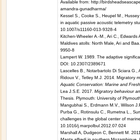
Available from: http://birdsheadseasca
amandra-gunadharma/
Kessel S., Cooke S., Heupel M., Hussey N
in aquatic passive acoustic telemetry st
10.1007/s11160-013-9328-4
Kitchen-Wheeler A.-M., Ari C., Edwards A
Maldives atolls: North Male, Ari and Baa
9950-8
Lampert W. 1989. The adaptive significan
DOI: 10.2307/2389671
Lascelles B., Notarbartolo Di Sciara G., 
Ridoux V., Tetley M.J. 2014. Migratory 
Aquatic Conservation: Marine and Fres
Lea J.S.E. 2017.
Migratory behaviour an
Thesis. Plymouth: University of Plymout
Mangubhai S., Erdmann M.V., Wilson J.R.,
Purba G., Rotinsulu C., Rumetna L., S
challenges in the global center of marine
10.1016/j.marpolbul.2012.07.024
Marshall A, Dudgeon C, Bennett M. 2011. 
Manta alfredi
in southern Mozambique.