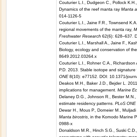
Couturier L.I., Dudgeon C., Pollock K.H
Dynamics of the reef manta ray
Manta a
014-1126-5
Couturier L.I., Jaine F.R., Townsend K.A.
regional movements of the manta ray,
M
Freshwater Research
62(6): 628–637. 
Couturier L.I., Marshall A., Jaine F., K
Biology, ecology and conservation of th
8649.2012.03264.x
Couturier L.I., Rohner C.A., Richardson 
P.D. 2013. Stable isotope and signature
ONE
8(10): e77152. DOI: 10.1371/jour
Deakos M.H., Baker J.D., Bejder L. 2011
implications for management.
Marine Ec
Delaney D.G., Johnson R., Bester M.N., G
estimate residency patterns.
PLoS ONE
Dewar H., Mous P., Domeier M., Muljadi A
Manta birostris
, in the Komodo Marine P
0988-x
Donaldson M.R., Hinch S.G., Suski C.D.,