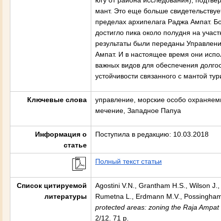
югу от района исследования), подтве
мант. Это еще больше свидетельствуе
пределах архипелага Раджа Ампат. Б
достигло пика около полудня на учас
результаты были переданы Управлени
Ампат. И в настоящее время они испо
важных видов для обеспечения долго
устойчивости связанного с мантой тур
Ключевые слова
управление, морские особо охраняем
мечение, Западное Папуа
Информация о
Поступила в редакцию: 10.03.2018
статье
Полный текст статьи
Список цитируемой
Agostini V.N., Grantham H.S., Wilson J.
литературы
Rumetna L., Erdmann M.V., Possingham
protected areas: zoning the Raja Ampat
2/12. 71 p.